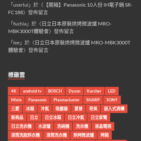
「
userIui
」於〈
【開箱】Panasonic 10人份 IH電子鍋 SR-
FC188
〉發佈留言
「
fuchia
」於〈
日立日本原裝烘烤微波爐 MRO-
MBK3000T體驗會
〉發佈留言
「
lee
」於〈
日立日本原裝烘烤微波爐 MRO-MBK3000T
體驗會
〉發佈留言
標籤雲
4K
android tv
BOSCH
Dyson
Karcher
LED
Miele
Panasonic
Plasmacluster
SHARP
SONY
三菱
冰箱
冷氣
吸塵器
夏普
奇美
嵌入式酒櫃
新商品
日立
日立冰箱
日立冷氣
日立家電
日立洗衣機
水波爐
洗碗機
洗衣機
液晶電視
滾筒洗脫烘衣機
滾筒洗衣機
烘烤微波爐
烤箱