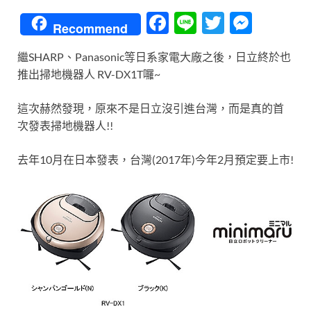
F
Li
T
M
Recommend
ac
n
w
es
繼SHARP、Panasonic等日系家電大廠之後，日立終於也
e
e
itt
se
推出掃地機器人 RV-DX1T囉~
b
er
n
o
g
這次赫然發現，原來不是日立沒引進台灣，而是真的首
次發表掃地機器人!!
o
er
k
去年10月在日本發表，台灣(2017年)今年2月預定要上市!