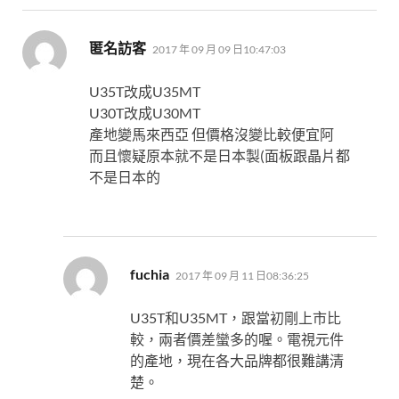
表
匿名訪客
2017 年 09 月 09 日10:47:03
示:
U35T改成U35MT
U30T改成U30MT
產地變馬來西亞 但價格沒變比較便宜阿
而且懷疑原本就不是日本製(面板跟晶片都
不是日本的
表
fuchia
2017 年 09 月 11 日08:36:25
示:
U35T和U35MT，跟當初剛上市比
較，兩者價差蠻多的喔。電視元件
的產地，現在各大品牌都很難講清
楚。