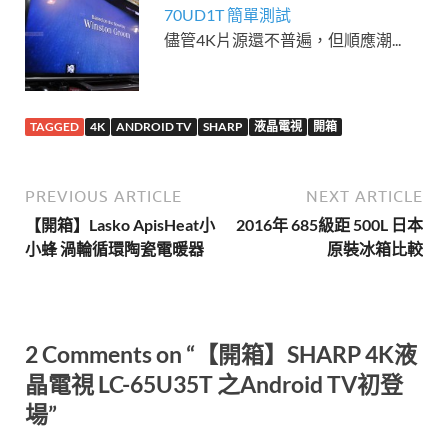
70UD1T 簡單測試
儘管4K片源還不普遍，但順應潮...
TAGGED
4K
ANDROID TV
SHARP
液晶電視
開箱
PREVIOUS ARTICLE
NEXT ARTICLE
【開箱】Lasko ApisHeat小
2016年 685級距 500L 日本
小蜂 渦輪循環陶瓷電暖器
原裝冰箱比較
2 Comments on “【開箱】SHARP 4K液
晶電視 LC-65U35T 之Android TV初登
場”