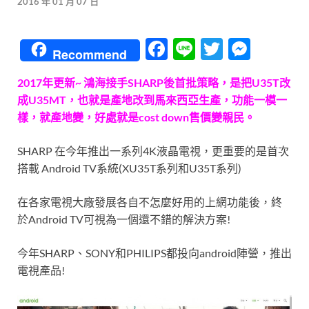
2016 年 01 月 07 日
F
Li
T
M
Recommend
ac
n
w
es
2017年更新~ 鴻海接手SHARP後首批策略，是把U35T改
e
e
itt
se
成U35MT，也就是產地改到馬來西亞生產，功能一模一
b
er
n
樣，就產地變，好處就是cost down售價變親民。
o
g
SHARP 在今年推出一系列4K液晶電視，更重要的是首次
o
er
搭載 Android TV系統(XU35T系列和U35T系列)
k
在各家電視大廠發展各自不怎麼好用的上網功能後，終
於Android TV可視為一個還不錯的解決方案!
今年SHARP、SONY和PHILIPS都投向android陣營，推出
電視產品!