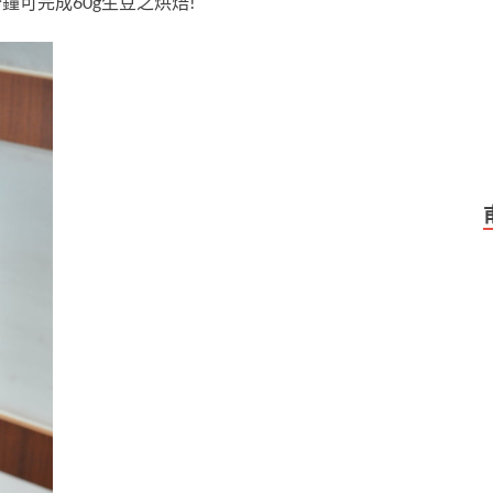
鐘可完成60g生豆之烘焙!