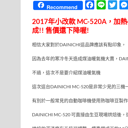
F
Li
T
Recommend
ac
n
w
2017年小改款 MC-520A
e
e
itt
成!! 售價還下降喔!
b
er
o
相信大家對於DAINICHI這品牌應該有點印象，
o
k
因為去年的寒冷冬天造成煤油暖氣機大賣，DAIN
不過，這次不是要介紹煤油暖氣機
這次這台DAINICHI MC-520是非常少見的
有別於一般常見的自動咖啡機使用熟咖啡豆製作
DAINICHI MC-520 可直接由生豆現場烘焙