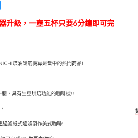
M
es
，加熱器升級，一壺五杯只要6分鐘即可完
se
n
g
er
ICHI煤油暖氣機算是當中的熱門商品!
三機一體，具有生豆烘焙功能的咖啡機!!
，
後，透過濾紙式過濾製作美式咖啡!