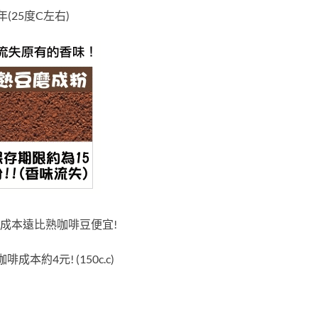
25度C左右)
成本遠比熟咖啡豆便宜!
約4元! (150c.c)