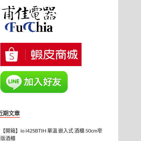
近期文章
【開箱】io i42SBTIH 單溫 嵌入式 酒櫃 50cm窄
版酒櫃