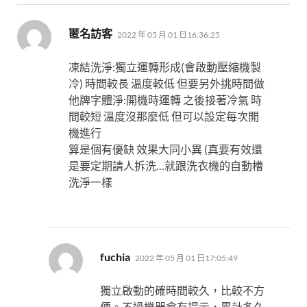
表
匿名訪客
2022 年 05 月 01 日16:36:25
示:
凍結洗淨:獨立運轉形成(會啟動壓縮機製
冷) 時間較長 溫度較低 但要另外挑時間做
他牌字體淨:開機時運轉 之後接著冷氣 時
間較短 溫度沒那麼低 但可以設定每次開
機進行
算是個有優缺 效果大同小異 (真要有效還
是要定期請人拆洗…就跟洗衣機的自動槽
洗淨一樣
表
fuchia
2022 年 05 月 01 日17:05:49
示:
獨立啟動的確時間較久，比較不方
便。不過機器會有提示，累計多久