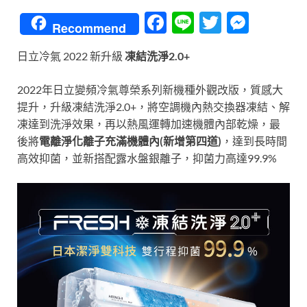
F
Li
T
M
Recommend
ac
n
w
es
日立冷氣 2022 新升級
凍結洗淨2.0+
e
e
itt
se
b
er
n
2022年日立變頻冷氣尊榮系列新機種外觀改版，質感大
o
g
提升，升級凍結洗淨2.0+，將空調機內熱交換器凍結、解
凍達到洗淨效果，再以熱風運轉加速機體內部乾燥，最
o
er
後將
電離淨化離子充滿機體內(新增第四道)
，達到長時間
k
高效抑菌，並新搭配露水盤銀離子，抑菌力高達99.9%