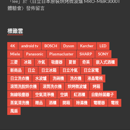
「
lee
」於〈
日立日本原裝烘烤微波爐 MRO-MBK3000T
體驗會
〉發佈留言
標籤雲
4K
android tv
BOSCH
Dyson
Karcher
LED
Miele
Panasonic
Plasmacluster
SHARP
SONY
三菱
冰箱
冷氣
吸塵器
夏普
奇美
嵌入式酒櫃
新商品
日立
日立冰箱
日立冷氣
日立家電
日立洗衣機
水波爐
洗碗機
洗衣機
液晶電視
滾筒洗脫烘衣機
滾筒洗衣機
烘烤微波爐
烤箱
無線吸塵器
空氣清淨機
空調
紅酒櫃
自動除菌離子
蒸氣清洗機
贈品
酒櫃
開箱
除濕機
電暖器
電視
風扇