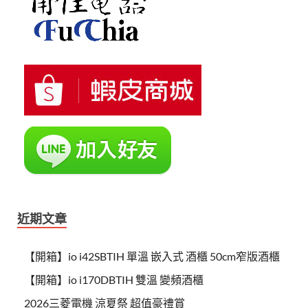
近期文章
【開箱】io i42SBTIH 單溫 嵌入式 酒櫃 50cm窄版酒櫃
【開箱】io i170DBTIH 雙溫 變頻酒櫃
2026三菱電機 涼夏祭 超值豪禮賞