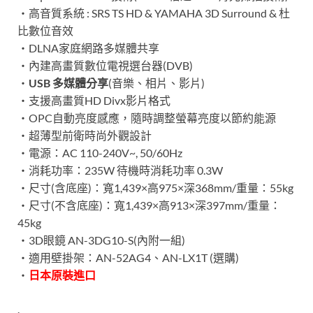
‧高音質系統 : SRS TS HD & YAMAHA 3D Surround & 杜
比數位音效
‧DLNA家庭網路多媒體共享
‧內建高畫質數位電視選台器(DVB)
‧
USB 多媒體分享
(音樂、相片、影片)
‧支援高畫質HD Divx影片格式
‧OPC自動亮度感應，隨時調整螢幕亮度以節約能源
‧超薄型前衛時尚外觀設計
‧電源：AC 110-240V~, 50/60Hz
‧消耗功率：235W 待機時消耗功率 0.3W
‧尺寸(含底座)：寬1,439×高975×深368mm/重量：55kg
‧尺寸(不含底座)：寬1,439×高913×深397mm/重量：
45kg
‧3D眼鏡 AN-3DG10-S(內附一組)
‧適用壁掛架：AN-52AG4、AN-LX1T (選購)
‧
日本原裝進口
.