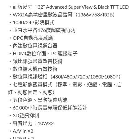
‧面板尺寸：32″ Advanced Super View & Black TFT LCD
‧WXGA高精密畫數液晶螢幕（1366×768×RGB）
‧1080/24P影院模式
‧垂直水平各176度超廣視野角
‧OPC自動亮度感應
‧內建數位電視選台器
‧HDMI數位介面、PC連接端子
‧類比訊號畫質改善技術
‧數位擴大機音效技術
‧數位電視訊號相（480i/480p/720p/1080i/1080P）
‧七種影像觀賞模式（標準、電影、遊戲、電腦、自
訂、動態固定、動態）
‧五段色溫、黑階調整功能
‧60,000小時長壽命環保低耗能設計
‧3D雜訊抑制
‧聲音出力：10W×2
‧A/V In ×2
‧HDMI × 3