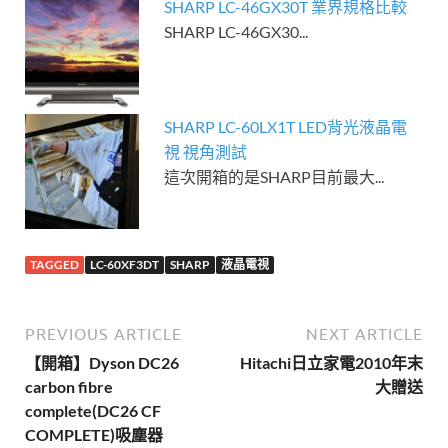
SHARP LC-46GX30T 業界規格比較
SHARP LC-46GX30...
SHARP LC-60LX1T LED背光液晶電
視 視角測試
這次開箱的是SHARP目前最大...
TAGGED
LC-60XF3DT
SHARP
液晶電視
PREVIOUS ARTICLE
NEXT ARTICLE
【開箱】Dyson DC26
Hitachi日立家電2010年末
carbon fibre
大贈送
complete(DC26 CF
COMPLETE)吸塵器