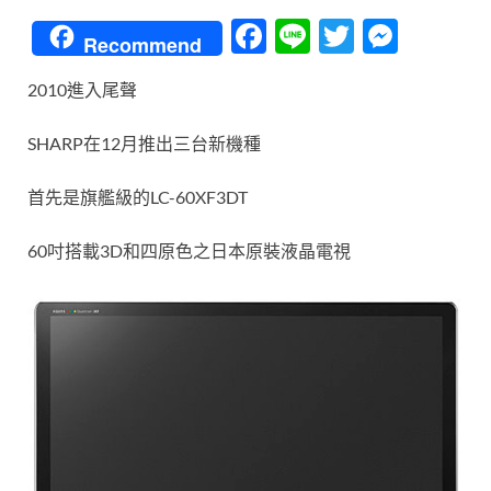
F
Li
T
M
Recommend
ac
n
w
es
2010進入尾聲
e
e
itt
se
b
er
n
SHARP在12月推出三台新機種
o
g
首先是旗艦級的LC-60XF3DT
o
er
k
60吋搭載3D和四原色之日本原裝液晶電視