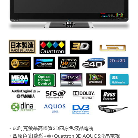
‧60吋寬螢幕高畫質3D四原色液晶電視
‧四原色(紅綠藍+黃) Quattron 3D AQUOS液晶電視