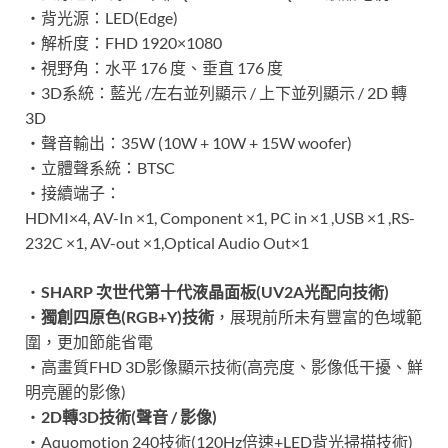
‧背光源：LED(Edge)
‧解析度：FHD 1920×1080
‧視野角：水平 176 度、垂直 176 度
‧3D系統：藍光 /左右並列顯示 / 上下並列顯示 / 2D 轉
3D
‧聲音輸出：35W (10W + 10W + 15W woofer)
‧立體聲系統：BTSC
‧接續端子：
HDMI×4, AV-In ×1, Component ×1, PC in ×1 ,USB ×1 ,RS-
232C ×1, AV-out ×1,Optical Audio Out×1
‧
SHARP 次世代第十代液晶面板(UV2A光配向技術)
‧
獨創四原色(RGB+Y)技術
，展現前所未有豐富的色域範
圍，更加節能省電
‧高畫質FHD 3D影像顯示技術(高亮度、影像低干擾、鮮
明亮麗的影像)
‧
2D轉3D技術(聲音 / 影像)
‧Aquomotion 240技術(120Hz倍速+LED背光掃描技術)