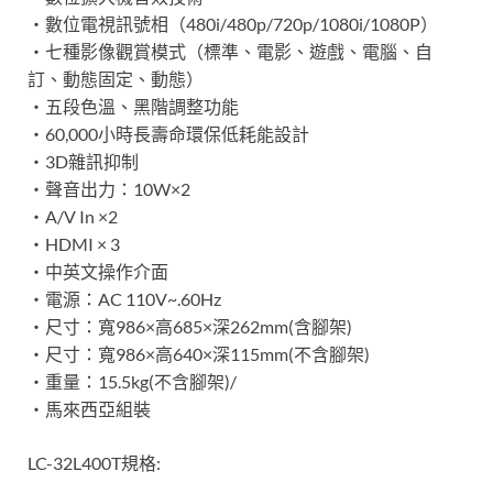
‧數位電視訊號相（480i/480p/720p/1080i/1080P）
‧七種影像觀賞模式（標準、電影、遊戲、電腦、自
訂、動態固定、動態）
‧五段色溫、黑階調整功能
‧60,000小時長壽命環保低耗能設計
‧3D雜訊抑制
‧聲音出力：10W×2
‧A/V In ×2
‧HDMI × 3
‧中英文操作介面
‧電源：AC 110V~.60Hz
‧尺寸：寬986×高685×深262mm(含腳架)
‧尺寸：寬986×高640×深115mm(不含腳架)
‧重量：15.5kg(不含腳架)/
‧馬來西亞組裝
LC-32L400T規格: