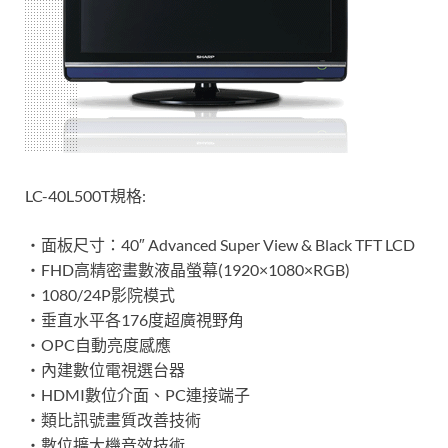
LC-40L500T規格:
‧面板尺寸：40″ Advanced Super View & Black TFT LCD
‧FHD高精密畫數液晶螢幕(1920×1080×RGB)
‧1080/24P影院模式
‧垂直水平各176度超廣視野角
‧OPC自動亮度感應
‧內建數位電視選台器
‧HDMI數位介面、PC連接端子
‧類比訊號畫質改善技術
‧數位擴大機音效技術