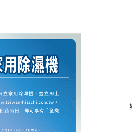
es
固
se
n
g
er