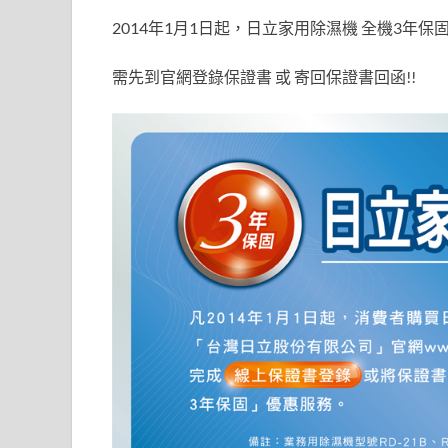
ac
n
w
2014年1月1日起，日立家用除濕機 全機3年保
e
e
itt
b
er
需先到官網登錄保證書 或 寄回保證書回函!!
o
o
k