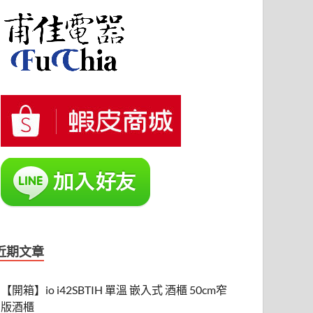
近期文章
【開箱】io i42SBTIH 單溫 嵌入式 酒櫃 50cm窄
版酒櫃