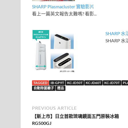
SHARP Plasmacluster 實驗影片
看上一篇英文報告太難嗎? 看影...
SHARP 
SHARP 
TAGGED
IB-GP9T
KC-JD50T
KC-JD60T
KC-JD70T
PL
自動除菌離子
贈品
PREVIOUS ARTICLE
【新上市】日立首款琉璃鏡面五門原裝冰箱
RG500GJ