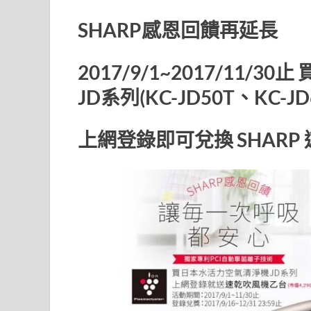
ac
n
w
e
e
itt
SHARP感恩回饋再延長
b
er
2017/9/1~2017/11/
o
o
JD系列(KC-JD50T、KC-JD
k
上網登錄即可兌換 SHARP 速