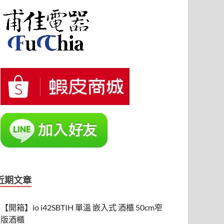
近期文章
【開箱】io i42SBTIH 單溫 嵌入式 酒櫃 50cm窄
版酒櫃