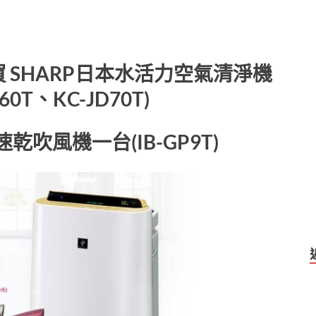
es
se
n
30止 買 SHARP日本水活力空氣清淨機
g
er
60T、KC-JD70T)
乾吹風機一台(IB-GP9T)