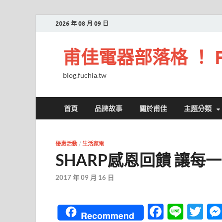
2026 年 08 月 09 日
甫佳電器部落格 ！ Fuc
blog.fuchia.tw
首頁
品牌故事
關於甫佳
主題分類
優惠活動
/
生活家電
SHARP感恩回饋 讓每
2017 年 09 月 16 日
F
Li
T
Recommend