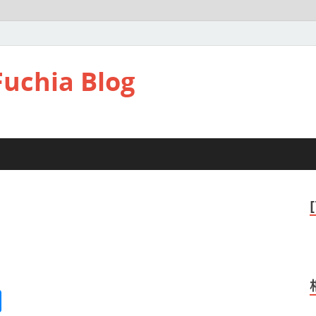
hia Blog
M