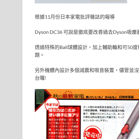
根據11月份日本家電批評雜誌的報導
Dyson DC36 可說是徹底要改善過去Dyson吸
透過特殊的Ball球體設計，加上輔助輪和可50
題。
另外機體內設計多個減震和吸音裝置，儘管並沒有
台囉!