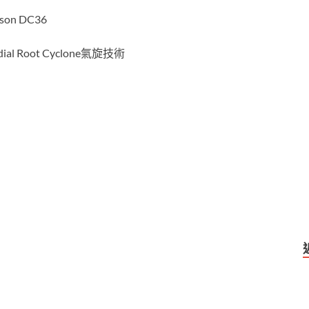
es
n DC36
se
n
Root Cyclone氣旋技術
g
er