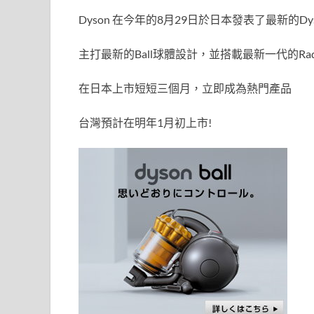
ac
n
w
Dyson 在今年的8月29日於日本發表了最新的Dyso
e
e
itt
b
er
主打最新的Ball球體設計，並搭載最新一代的Radial 
o
在日本上市短短三個月，立即成為熱門產品
o
k
台灣預計在明年1月初上市!