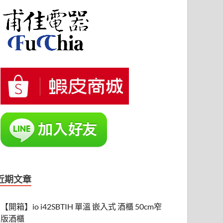
近期文章
【開箱】io i42SBTIH 單溫 嵌入式 酒櫃 50cm窄
版酒櫃