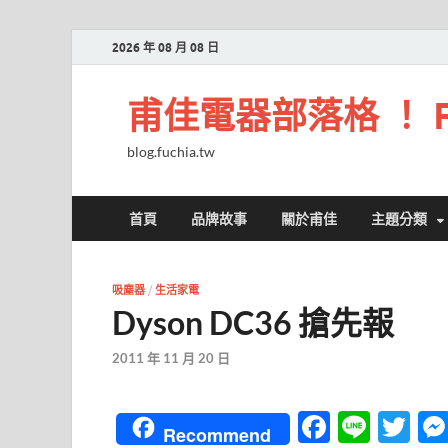
2026 年 08 月 08 日
甫佳電器部落格 ！ Fuc
blog.fuchia.tw
首頁
品牌故事
關於甫佳
主題分類
吸塵器
/
生活家電
Dyson DC36 搶先報
2011 年 11 月 20 日
F
Li
T
Recommend