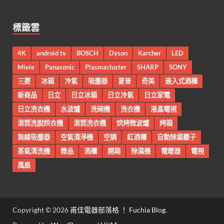
標籤雲
4K
android tv
BOSCH
Dyson
Karcher
LED
Miele
Panasonic
Plasmacluster
SHARP
SONY
三菱
冰箱
冷氣
吸塵器
夏普
奇美
嵌入式酒櫃
新商品
日立
日立冰箱
日立冷氣
日立家電
日立洗衣機
水波爐
洗碗機
洗衣機
液晶電視
滾筒洗脫烘衣機
滾筒洗衣機
烘烤微波爐
烤箱
無線吸塵器
空氣清淨機
空調
紅酒櫃
自動除菌離子
蒸氣清洗機
贈品
酒櫃
開箱
除濕機
電暖器
電視
風扇
Copyright © 2026
甫佳電器部落格 ！ Fuchia Blog
.