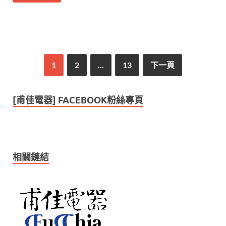
1
2
...
13
下一頁
[甫佳電器] FACEBOOK粉絲專頁
相關鏈結