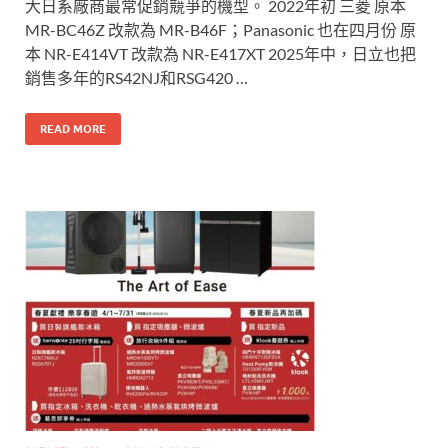
大日系廠商最常促銷競爭的機型。 2022年初 三菱 原本
MR-BC46Z 改款為 MR-B46F；Panasonic 也在四月份 原
本 NR-E414VT 改款為 NR-E417XT 2025年中，日立也把
銷售多年的RS42NJ和RSG420 …
READ MORE