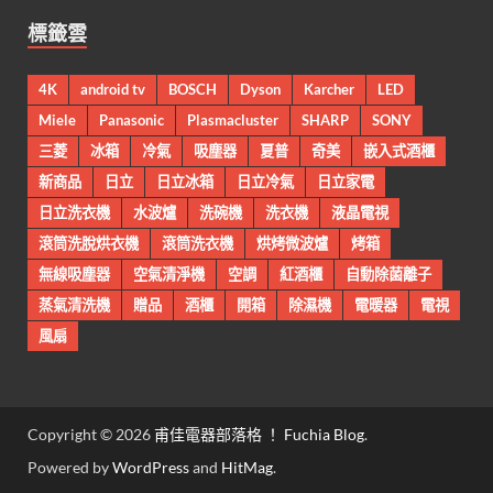
標籤雲
4K
android tv
BOSCH
Dyson
Karcher
LED
Miele
Panasonic
Plasmacluster
SHARP
SONY
三菱
冰箱
冷氣
吸塵器
夏普
奇美
嵌入式酒櫃
新商品
日立
日立冰箱
日立冷氣
日立家電
日立洗衣機
水波爐
洗碗機
洗衣機
液晶電視
滾筒洗脫烘衣機
滾筒洗衣機
烘烤微波爐
烤箱
無線吸塵器
空氣清淨機
空調
紅酒櫃
自動除菌離子
蒸氣清洗機
贈品
酒櫃
開箱
除濕機
電暖器
電視
風扇
Copyright © 2026
甫佳電器部落格 ！ Fuchia Blog
.
Powered by
WordPress
and
HitMag
.