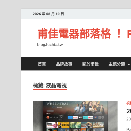
2026 年 08 月 10 日
甫佳電器部落格 ！ Fuc
blog.fuchia.tw
首頁
品牌故事
關於甫佳
主題分類
標籤:
液晶電視
視
2
20
P