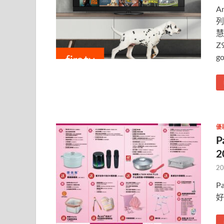
A
列
慧
Z
g
優
P
2
20
P
好