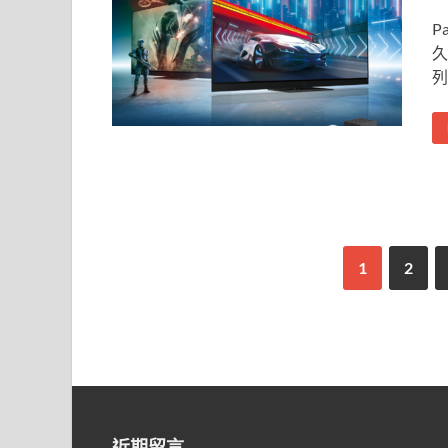
P
久
列
1
2
近期留言