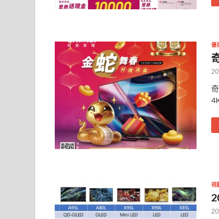
優
20
奇
4
視
2
20