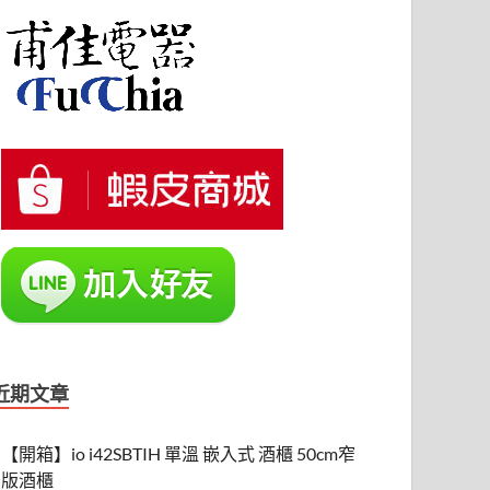
近期文章
【開箱】io i42SBTIH 單溫 嵌入式 酒櫃 50cm窄
版酒櫃