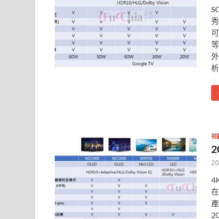
S
秀
可
等
外
析
視
2
20
4
在
產
2