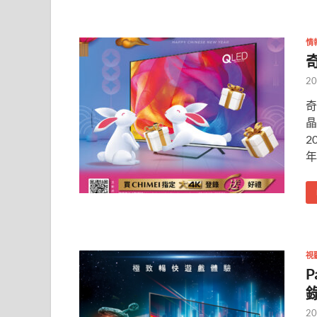
情
20
奇
晶
2
年
視
P
20