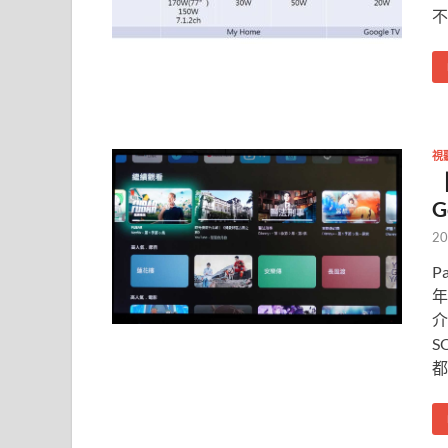
不
視
【
G
20
P
年
介
S
都