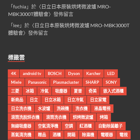
「
fuchia
」於〈
日立日本原裝烘烤微波爐 MRO-
MBK3000T體驗會
〉發佈留言
「
lee
」於〈
日立日本原裝烘烤微波爐 MRO-MBK3000T
體驗會
〉發佈留言
標籤雲
4K
android tv
BOSCH
Dyson
Karcher
LED
Miele
Panasonic
Plasmacluster
SHARP
SONY
三菱
冰箱
冷氣
吸塵器
夏普
奇美
嵌入式酒櫃
新商品
日立
日立冰箱
日立冷氣
日立家電
日立洗衣機
水波爐
洗碗機
洗衣機
液晶電視
滾筒洗脫烘衣機
滾筒洗衣機
烘烤微波爐
烤箱
無線吸塵器
空氣清淨機
空調
紅酒櫃
自動除菌離子
蒸氣清洗機
贈品
酒櫃
開箱
除濕機
電暖器
電視