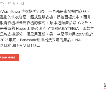
26 年 01 月 23 日
G WashTower 洗衣塔 推出後，一直都是市場熱門商品。
邊指的洗衣塔是一體式洗烘衣機，操控面板集中。而非
般洗衣機堆疊乾衣機的模式。 原本這類產品除LG之外，
是美系的 Huebsch 優必洗 有 YTGE5A和YTEE5A，兩款主
是乾衣機部分一個是用瓦斯，另一款是電力用220V 終於
2025年底，Panasonic也推出洗衣塔的產品。 NA-
1715SP 和 NA-V1515S …
READ MORE