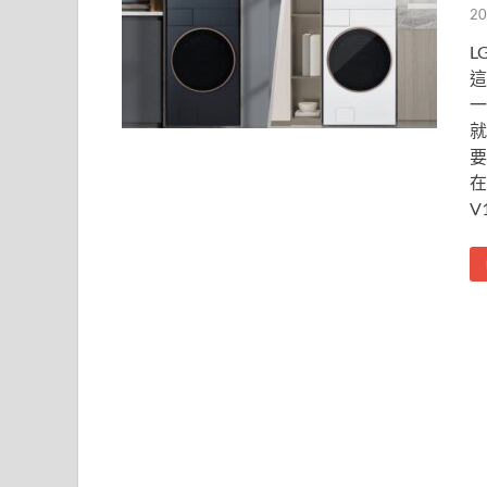
20
L
這
一
就
要
在
V