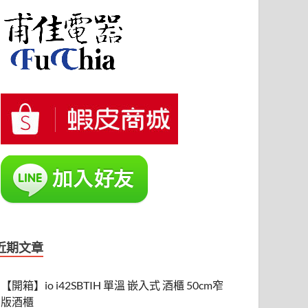
近期文章
【開箱】io i42SBTIH 單溫 嵌入式 酒櫃 50cm窄
版酒櫃