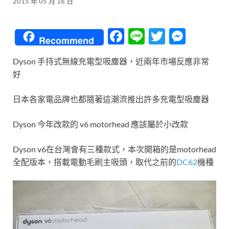
2015 年 05 月 16 日
F
Li
T
M
Recommend
ac
n
w
es
Dyson 手持式無線充電型吸塵器，近兩年市場反應非常
e
e
itt
se
好
b
er
n
o
g
日本各家電品牌也都隨著這潮流推出許多充電型吸塵器
o
er
Dyson 今年改款的 v6 motorhead 應該屬於小改款
k
Dyson v6在台灣會有三種款式，本次開箱的是motorhead
全配版本，搭載電動毛刷主吸頭，取代之前的
DC62
機種