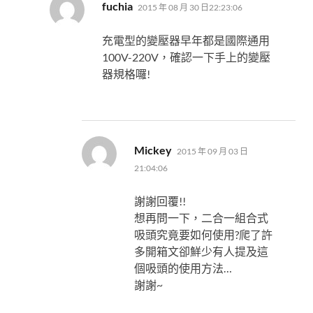
表
fuchia
2015 年 08 月 30 日22:23:06
示:
充電型的變壓器早年都是國際通用
100V-220V，確認一下手上的變壓
器規格囉!
表
Mickey
2015 年 09 月 03 日
示:
21:04:06
謝謝回覆!!
想再問一下，二合一組合式
吸頭究竟要如何使用?爬了許
多開箱文卻鮮少有人提及這
個吸頭的使用方法…
謝謝~