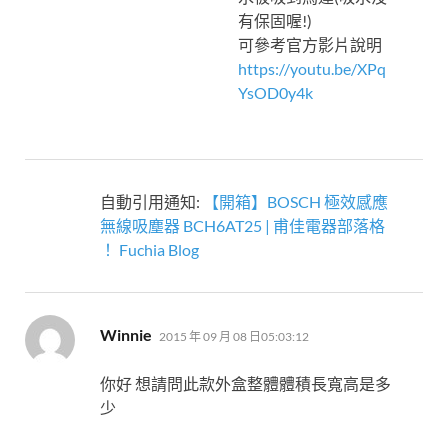
有保固喔!)
可參考官方影片說明
https://youtu.be/XPq
YsOD0y4k
自動引用通知:
【開箱】BOSCH 極效感應
無線吸塵器 BCH6AT25 | 甫佳電器部落格
！ Fuchia Blog
表
Winnie
2015 年 09 月 08 日05:03:12
示:
你好 想請問此款外盒整體體積長寬高是多
少