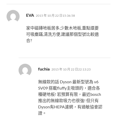
表
EVA
2015 年 10 月 22 日15:36:58
示:
家中磁磚地板居多,少數木地板,重點還要
可吸塵蹣,清洗方便,建議那個型號比較適
合?
表
fuchia
2015 年 10 月 22 日22:13:23
示:
無線款的話 Dyson 最新型號為 v6
SV09 搭載fluffy主吸頭的，適合各
種硬地板! 若預算有限，最近bosch
推出的無線款吸力也很強! 但只有
Dyson有HEPA濾網，有過敏協會認
證。