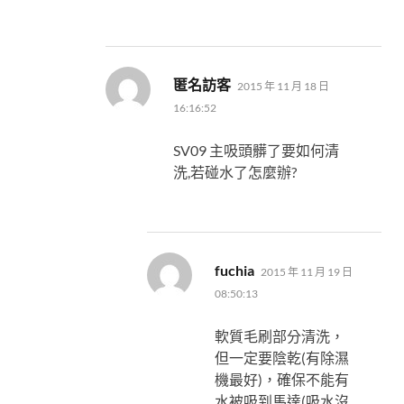
表
匿名訪客
2015 年 11 月 18 日
示:
16:16:52
SV09 主吸頭髒了要如何清
洗,若碰水了怎麼辦?
表
fuchia
2015 年 11 月 19 日
示:
08:50:13
軟質毛刷部分清洗，
但一定要陰乾(有除濕
機最好)，確保不能有
水被吸到馬達(吸水沒