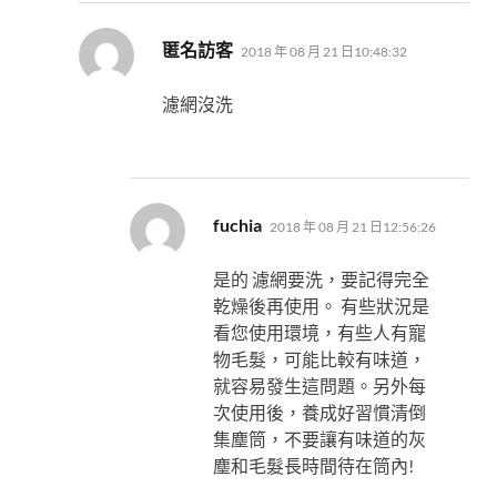
表
匿名訪客
2018 年 08 月 21 日10:48:32
示:
濾網沒洗
表
fuchia
2018 年 08 月 21 日12:56:26
示:
是的 濾網要洗，要記得完全
乾燥後再使用。 有些狀況是
看您使用環境，有些人有寵
物毛髮，可能比較有味道，
就容易發生這問題。另外每
次使用後，養成好習慣清倒
集塵筒，不要讓有味道的灰
塵和毛髮長時間待在筒內!