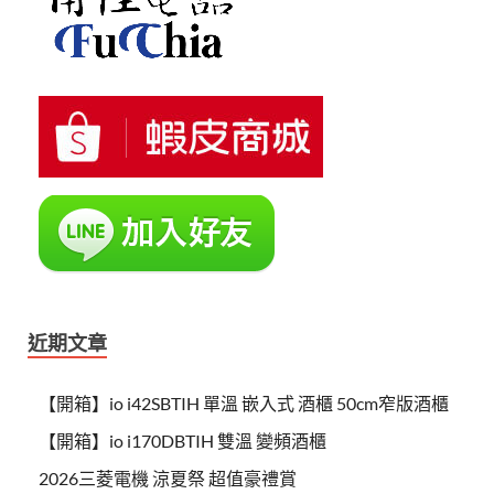
近期文章
【開箱】io i42SBTIH 單溫 嵌入式 酒櫃 50cm窄版酒櫃
【開箱】io i170DBTIH 雙溫 變頻酒櫃
2026三菱電機 涼夏祭 超值豪禮賞