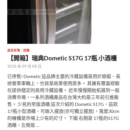
廚房家電
/
酒櫃
【開箱】瑞典Dometic S17G 17瓶 小酒櫃
2018 年 09 月 08 日
已停售! Dometic 這品牌主要的冷藏設備是用於遊艇、長
途營業車輛上，也就是商業使用居多。 其擁有豐富經驗
在提供穩定的商用冷藏設備。 近年慢慢開始拓展到一般
消費市場，一系列酒櫃產品在台灣大約是三年前引進販
售。 少見的窄版酒櫃 這次介紹的 Dometic S17G，這款
17瓶小型酒櫃，可嵌入擺放(亦可獨立擺放)，寬度30cm
的機種是市場上少有的尺寸。 下圖 右側是 17瓶的S17G
酒櫃，左側是 …