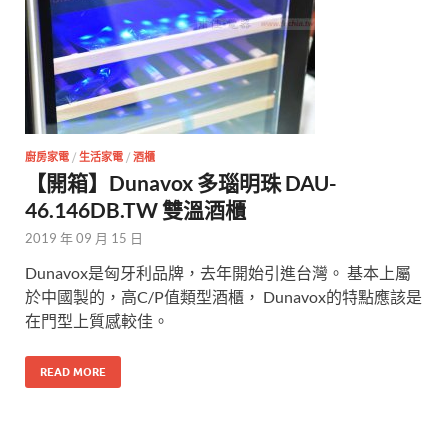
廚房家電
/
生活家電
/
酒櫃
【開箱】Dunavox 多瑙明珠 DAU-
46.146DB.TW 雙溫酒櫃
2019 年 09 月 15 日
Dunavox是匈牙利品牌，去年開始引進台灣。 基本上屬
於中國製的，高C/P值類型酒櫃， Dunavox的特點應該是
在門型上質感較佳。
READ MORE