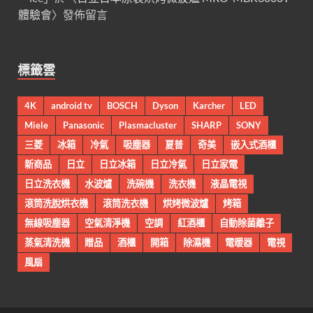
體驗會
〉發佈留言
標籤雲
4K
android tv
BOSCH
Dyson
Karcher
LED
Miele
Panasonic
Plasmacluster
SHARP
SONY
三菱
冰箱
冷氣
吸塵器
夏普
奇美
嵌入式酒櫃
新商品
日立
日立冰箱
日立冷氣
日立家電
日立洗衣機
水波爐
洗碗機
洗衣機
液晶電視
滾筒洗脫烘衣機
滾筒洗衣機
烘烤微波爐
烤箱
無線吸塵器
空氣清淨機
空調
紅酒櫃
自動除菌離子
蒸氣清洗機
贈品
酒櫃
開箱
除濕機
電暖器
電視
風扇