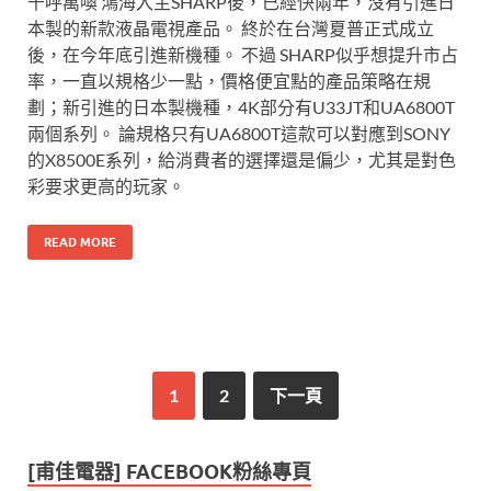
千呼萬喚 鴻海入主SHARP後，已經快兩年，沒有引進日
本製的新款液晶電視產品。 終於在台灣夏普正式成立
後，在今年底引進新機種。 不過 SHARP似乎想提升市占
率，一直以規格少一點，價格便宜點的產品策略在規
劃；新引進的日本製機種，4K部分有U33JT和UA6800T
兩個系列。 論規格只有UA6800T這款可以對應到SONY
的X8500E系列，給消費者的選擇還是偏少，尤其是對色
彩要求更高的玩家。
READ MORE
1
2
下一頁
[甫佳電器] FACEBOOK粉絲專頁