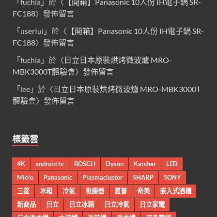
「
fuchia
」於〈
【開箱】Panasonic 10人份 IH電子鍋 SR-
FC188
〉發佈留言
「
userIui
」於〈
【開箱】Panasonic 10人份 IH電子鍋 SR-
FC188
〉發佈留言
「
fuchia
」於〈
日立日本原裝烘烤微波爐 MRO-
MBK3000T體驗會
〉發佈留言
「
lee
」於〈
日立日本原裝烘烤微波爐 MRO-MBK3000T
體驗會
〉發佈留言
標籤雲
4K
android tv
BOSCH
Dyson
Karcher
LED
Miele
Panasonic
Plasmacluster
SHARP
SONY
三菱
冰箱
冷氣
吸塵器
夏普
奇美
嵌入式酒櫃
新商品
日立
日立冰箱
日立冷氣
日立家電