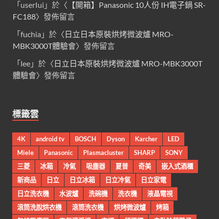
「
userIui
」於〈
【開箱】Panasonic 10人份 IH電子鍋 SR-
FC188
〉發佈留言
「
fuchia
」於〈
日立日本原裝烘烤微波爐 MRO-
MBK3000T體驗會
〉發佈留言
「
lee
」於〈
日立日本原裝烘烤微波爐 MRO-MBK3000T
體驗會
〉發佈留言
標籤雲
4K
android tv
BOSCH
Dyson
Karcher
LED
Miele
Panasonic
Plasmacluster
SHARP
SONY
三菱
冰箱
冷氣
吸塵器
夏普
奇美
嵌入式酒櫃
新商品
日立
日立冰箱
日立冷氣
日立家電
日立洗衣機
水波爐
洗碗機
洗衣機
液晶電視
滾筒洗脫烘衣機
滾筒洗衣機
烘烤微波爐
烤箱