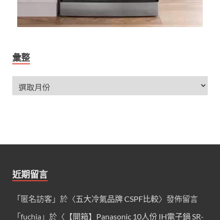
彙整
近期留言
「
匿名訪客
」於〈
五大冷氣品牌 CSPF比較
〉發佈留言
「
fuchia
」於〈
【開箱】Panasonic 10人份 IH電子鍋 SR-