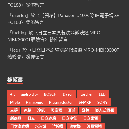
FC188
〉發佈留言
「
userIui
」於〈
【開箱】Panasonic 10人份 IH電子鍋 SR-
FC188
〉發佈留言
「
fuchia
」於〈
日立日本原裝烘烤微波爐 MRO-
MBK3000T體驗會
〉發佈留言
「
lee
」於〈
日立日本原裝烘烤微波爐 MRO-MBK3000T
體驗會
〉發佈留言
標籤雲
4K
android tv
BOSCH
Dyson
Karcher
LED
Miele
Panasonic
Plasmacluster
SHARP
SONY
三菱
冰箱
冷氣
吸塵器
夏普
奇美
嵌入式酒櫃
新商品
日立
日立冰箱
日立冷氣
日立家電
日立洗衣機
水波爐
洗碗機
洗衣機
液晶電視