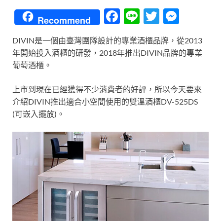
F
Li
T
M
Recommend
ac
n
w
es
DIVIN是一個由臺灣團隊設計的專業酒櫃品牌，從2013
e
e
itt
se
年開始投入酒櫃的研發，2018年推出DIVIN品牌的專業
b
er
n
葡萄酒櫃。
o
g
上市到現在已經獲得不少消費者的好評，所以今天要來
o
er
介紹DIVIN推出適合小空間使用的雙溫酒櫃DV-525DS
k
(可嵌入擺放)。