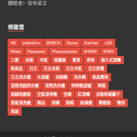
體驗會
〉發佈留言
標籤雲
4K
android tv
BOSCH
Dyson
Karcher
LED
Miele
Panasonic
Plasmacluster
SHARP
SONY
三菱
冰箱
冷氣
吸塵器
夏普
奇美
嵌入式酒櫃
新商品
日立
日立冰箱
日立冷氣
日立家電
日立洗衣機
水波爐
洗碗機
洗衣機
液晶電視
滾筒洗脫烘衣機
滾筒洗衣機
烘烤微波爐
烤箱
無線吸塵器
空氣清淨機
空調
紅酒櫃
自動除菌離子
蒸氣清洗機
贈品
酒櫃
開箱
除濕機
電暖器
電視
風扇