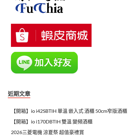
近期文章
【開箱】io i42SBTIH 單溫 嵌入式 酒櫃 50cm窄版酒櫃
【開箱】io i170DBTIH 雙溫 變頻酒櫃
2026三菱電機 涼夏祭 超值豪禮賞