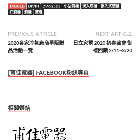
TAGGED
DIVIN
DV-525DS
小型酒櫃
崁入酒櫃
嵌入式酒櫃
紅酒櫃
酒櫃
雙溫
PREVIOUS ARTICLE
NEXT ARTICLE
2020各家冷氣廠商早販贈
日立家電 2020 初春盛會 御
品活動一覽
禮回饋 2/11~3/20
[甫佳電器] FACEBOOK粉絲專頁
相關鏈結