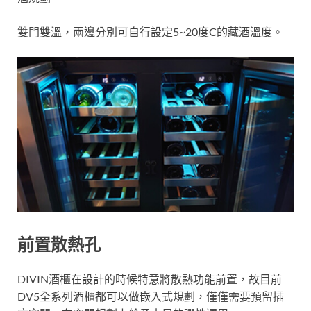
雙門雙溫，兩邊分別可自行設定5~20度C的藏酒溫度。
前置散熱孔
DIVIN酒櫃在設計的時候特意將散熱功能前置，故目前
DV5全系列酒櫃都可以做嵌入式規劃，僅僅需要預留插